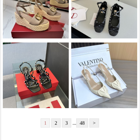
1
2
3
...
48
>