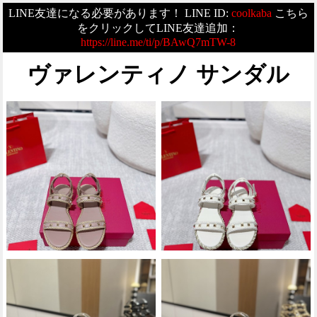
LINE友達になる必要があります！ LINE ID:
coolkaba
こちら
をクリックしてLINE友達追加：
https://line.me/ti/p/BAwQ7mTW-8
ヴァレンティノ サンダル