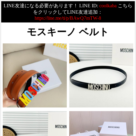
LINE友達になる必要があります！ LINE ID:
coolkaba
こちら
をクリックしてLINE友達追加：
https://line.me/ti/p/BAwQ7mTW-8
モスキーノ ベルト