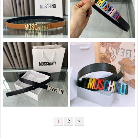
1
2
>