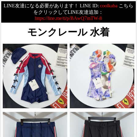
LINE友達になる必要があります！ LINE ID:
coolkaba
こちら
をクリックしてLINE友達追加：
https://line.me/ti/p/BAwQ7mTW-8
モンクレール 水着