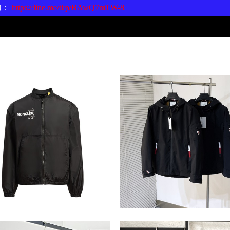
加：
https://line.me/ti/p/BAwQ7mTW-8