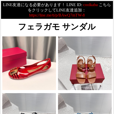
LINE友達になる必要があります！ LINE ID:
coolkaba
こちら
をクリックしてLINE友達追加：
https://line.me/ti/p/BAwQ7mTW-8
フェラガモ サンダル