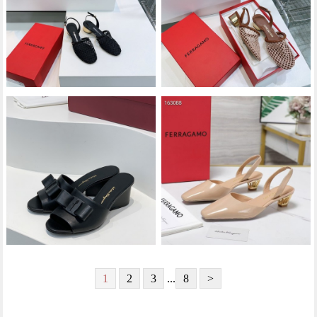
1
2
3
...
8
>