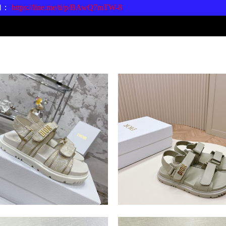
加：
https://line.me/ti/p/BAwQ7mTW-8