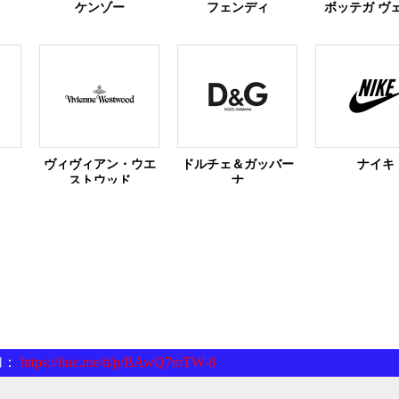
ケンゾー
フェンディ
ボッテガ ヴ
ヴィヴィアン・ウエ
ドルチェ＆ガッバー
ナイキ
ストウッド
ナ
加：
https://line.me/ti/p/BAwQ7mTW-8