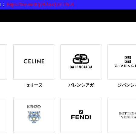
加：
https://line.me/ti/p/BAwQ7mTW-8
セリーヌ
バレンシアガ
ジバンシ