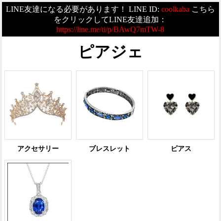
LINE友達になる必要があります！ LINE ID:
coolkaba
こちら
をクリックしてLINE友達追加：
https://line.me/ti/p/BAwQ7mTW-8
ピアジェ
アクセサリー
ブレスレット
ピアス