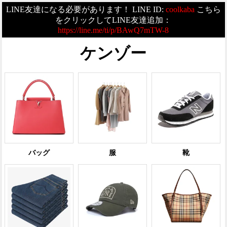
LINE友達になる必要があります！ LINE ID:
coolkaba
こちら
をクリックしてLINE友達追加：
https://line.me/ti/p/BAwQ7mTW-8
ケンゾー
バッグ
服
靴